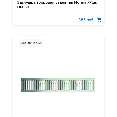
Заглушка торцевая стальная Normal/Plus
DN150
385 руб.
Арт. #R1541А