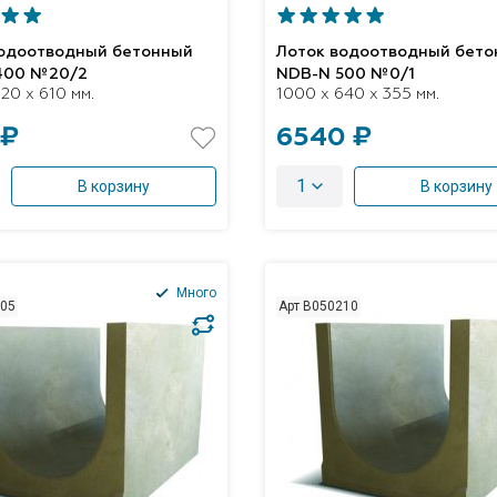
водоотводный бетонный
Лоток водоотводный бет
400 №20/2
NDB-N 500 №0/1
20 x 610 мм.
1000 x 640 x 355 мм.
 ₽
6540 ₽
1
В корзину
В корзину
Много
205
Арт B050210