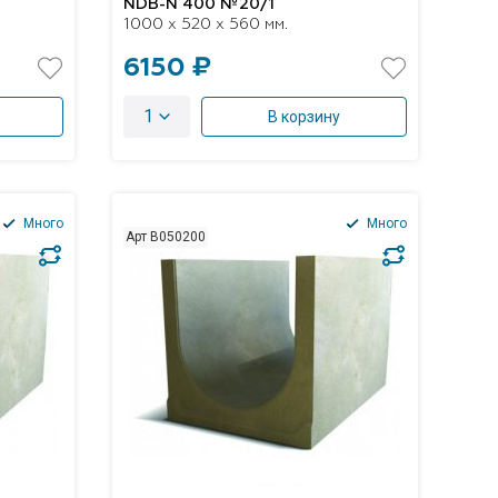
NDB-N 400 №20/1
1000 x 520 x 560 мм.
6150 ₽
1
В корзину
Много
Много
Арт B050200