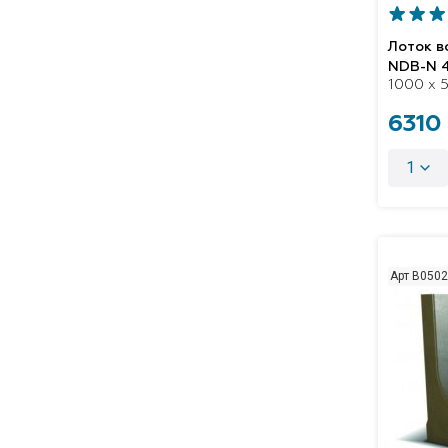
Лоток 
NDB-N 
1000 x 5
6310
1
Арт B050