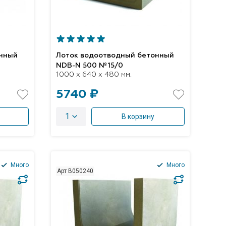
онный
Лоток водоотводный бетонный
NDB-N 500 №15/0
1000 x 640 x 480 мм.
5740 ₽
1
В корзину
Много
Много
Арт B050240