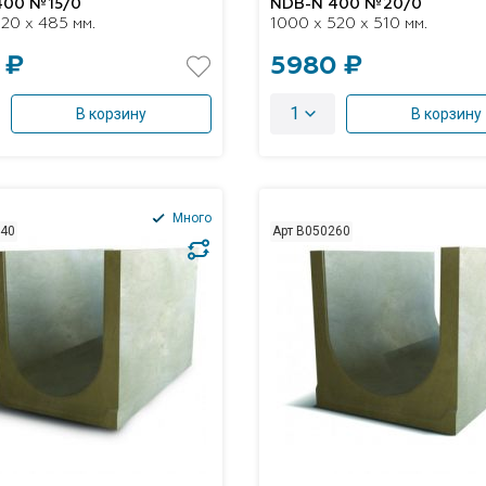
400 №15/0
NDB-N 400 №20/0
20 x 485 мм.
1000 x 520 x 510 мм.
 ₽
5980 ₽
1
В корзину
В корзину
Много
240
Арт B050260