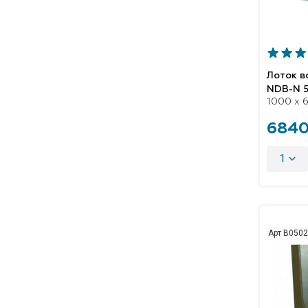
Лоток 
NDB-N 
1000 x 6
6840
1
Арт B050