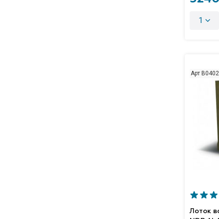
1
Арт B040
Лоток 