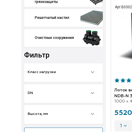
грязезащиты
Арт B030
Решетчатый настил
Очистные сооружения
Фильтр
Класс нагрузки
Лоток 
DN
NDB-N 
1000 x 4
5520
Высота, мм
1