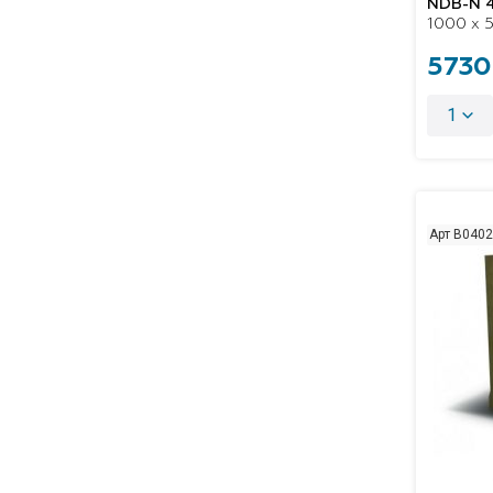
NDB-N 
1000 x 5
5730
1
Арт B040