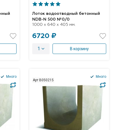
онный
Лоток водоотводный бетонный
NDB-N 500 №0/0
1000 x 640 x 405 мм.
6720 ₽
1
В корзину
Много
Много
Арт B050215