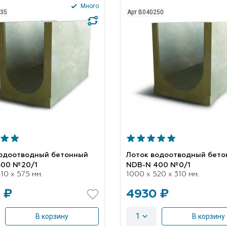
Много
235
Арт B040250
водоотводный бетонный
Лоток водоотводный бет
300 №20/1
NDB-N 400 №0/1
10 x 575 мм.
1000 x 520 x 310 мм.
 ₽
4930 ₽
1
В корзину
В корзину