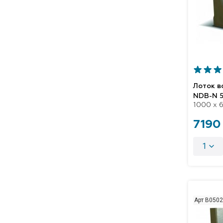
Лоток 
NDB-N 
1000 x 6
7190
1
Арт B050