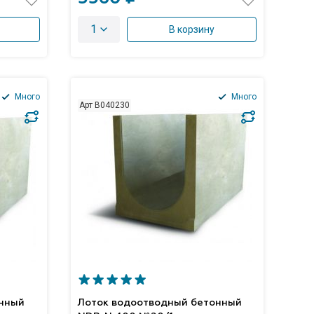
1
В корзину
Много
Много
Арт B040230
онный
Лоток водоотводный бетонный