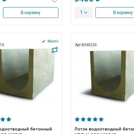
1
В корзину
В корзину
Много
215
Арт B040220
водоотводный бетонный
Лоток водоотводный бет