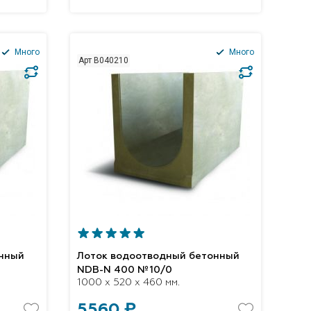
Много
Много
Арт B040210
онный
Лоток водоотводный бетонный
NDB-N 400 №10/0
1000 x 520 x 460 мм.
5560 ₽