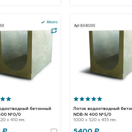
Много
200
Арт B040205
водоотводный бетонный
Лоток водоотводный бет
400 №0/0
NDB-N 400 №5/0
20 x 410 мм.
1000 x 520 x 435 мм.
 ₽
5400 ₽