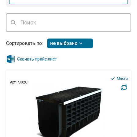
Сортировать по:
не выбрано
Скачать прайс лист
Много
Арт P302C