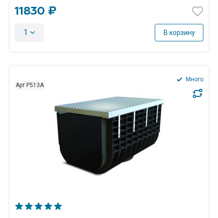
11830 ₽
1
В корзину
Много
Арт P513А