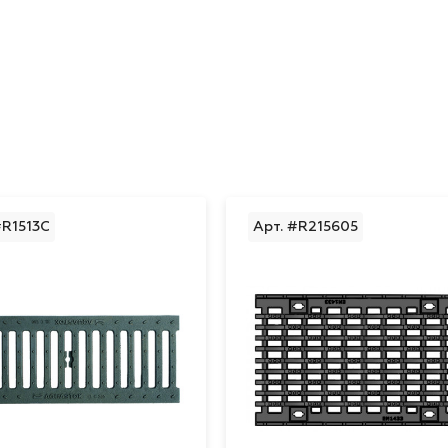
#R1513C
Арт. #R215605