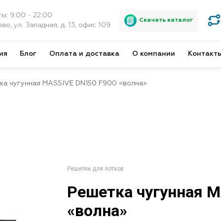
ы: 9:00 - 22:00
Скачать каталог
во, ул. Западная, д. 13, офис 109
ия
Блог
Оплата и доставка
О компании
Контакт
ка чугунная MASSIVE DN150 F900 «волна»
Решетки для лотков
Решетка чугунная M
«волна»