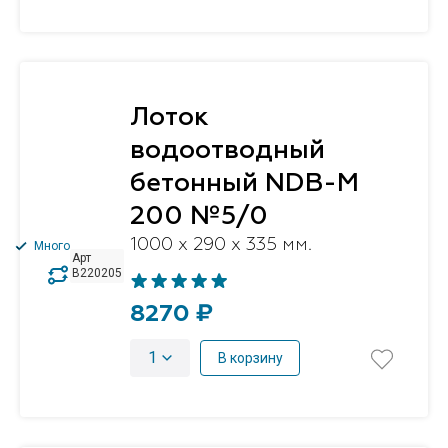
Лоток
водоотводный
бетонный NDB-M
200 №5/0
1000 x 290 x 335 мм.
Много
Арт
B220205
8270 ₽
1
В корзину