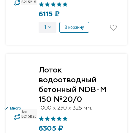
B215215
6115 ₽
1
В корзину
Лоток
водоотводный
бетонный NDB-M
150 №20/0
1000 x 230 x 325 мм.
Много
Арт
B215B20
6305 ₽