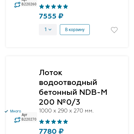
B220260
7555 ₽
1
В корзину
Лоток
водоотводный
бетонный NDB-M
200 №0/3
1000 x 290 x 270 мм.
Много
Арт
B220270
7780 ₽