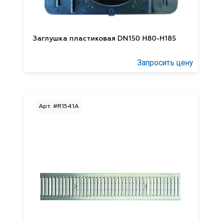
Заглушка пластиковая DN150 Н80-Н185
Запросить цену
Арт. #R1541А