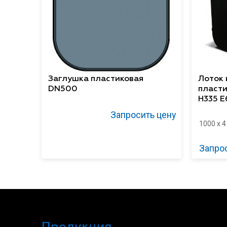
Заглушка пластиковая
Лоток
DN500
пласт
H335 Е
Запросить цену
1000 x 4
Запро