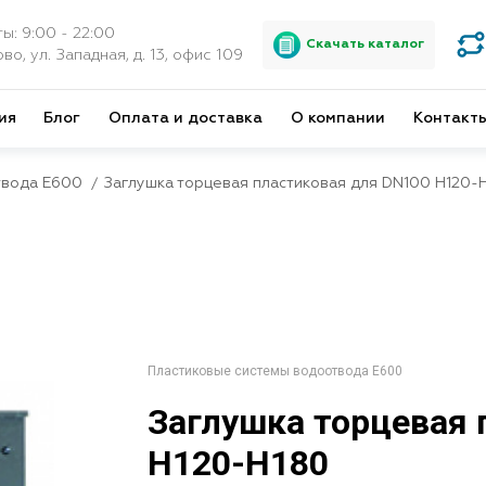
ы: 9:00 - 22:00
Скачать каталог
во, ул. Западная, д. 13, офис 109
ия
Блог
Оплата и доставка
О компании
Контакт
твода E600
Заглушка торцевая пластиковая для DN100 H120-
Пластиковые системы водоотвода E600
Заглушка торцевая 
H120-Н180