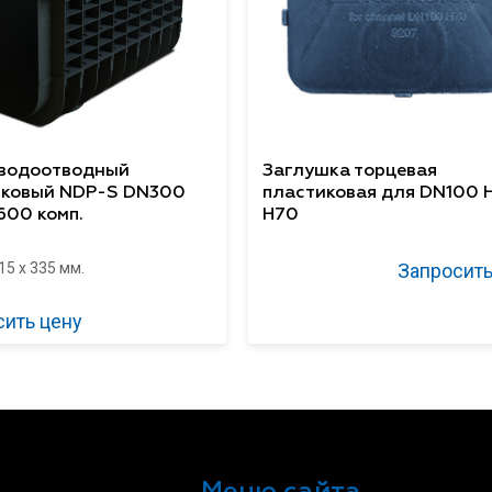
 водоотводный
Заглушка торцевая
иковый NDP-S DN300
пластиковая для DN100 
600 комп.
H70
15 x 335 мм.
Запросить
сить цену