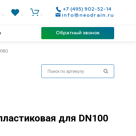
+7 (495) 902-52-14
info@neodrain.ru
0
0
0
Обратный звонок
ы
Н180
пластиковая для DN100