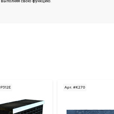
ко выполняя свою функцию.
#P312Е
Арт. #K270