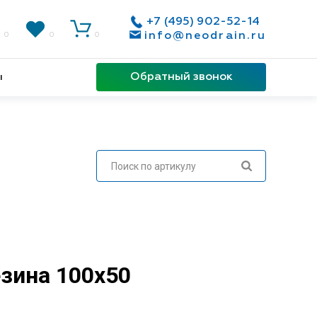
+7 (495) 902-52-14
info@neodrain.ru
0
0
0
Обратный звонок
ы
езина 100х50