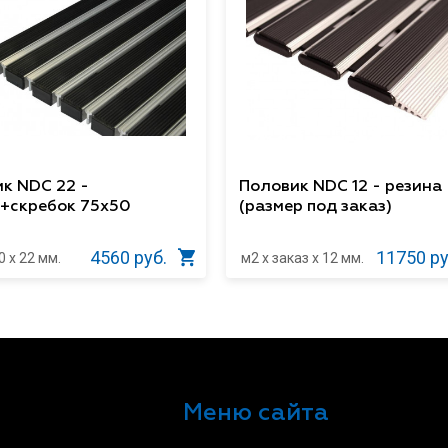
к NDC 22 -
Половик NDC 12 - резина
+скребок 75х50
(размер под заказ)
4560 руб.
11750 ру
0 x 22 мм.
м2 x заказ x 12 мм.
Меню сайта