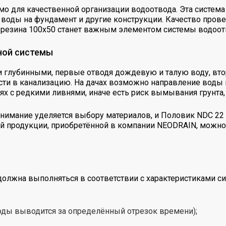
мо для качественной организации водоотвода. Эта систем
оды на фундамент и другие конструкции. Качество прове
 резина 100х50 станет важным элементом системы водоот
ной системы
 глубинными, первые отводя дождевую и талую воду, вто
ти в канализацию. На дачах возможно направление воды н
х с редкими ливнями, иначе есть риск вымывания грунта, 
имание уделяется выбору материалов, и Половик NDC 22 
й продукции, приобретённой в компании NEODRAIN, можно 
должна выполняться в соответствии с характеристиками с
оды выводится за определённый отрезок времени);