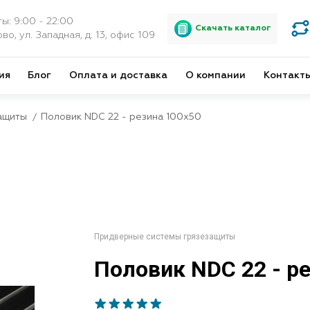
ы: 9:00 - 22:00
Скачать каталог
во, ул. Западная, д. 13, офис 109
ия
Блог
Оплата и доставка
О компании
Контакт
ащиты
Половик NDC 22 - резина 100х50
Придверные системы грязезащиты
Половик NDC 22 - р