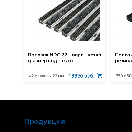
Половик NDC 22 - ворс+щетка
Полови
(размер под заказ)
резина
18850 руб.
м2 x заказ x 22 мм.
750 x 50
Продукция