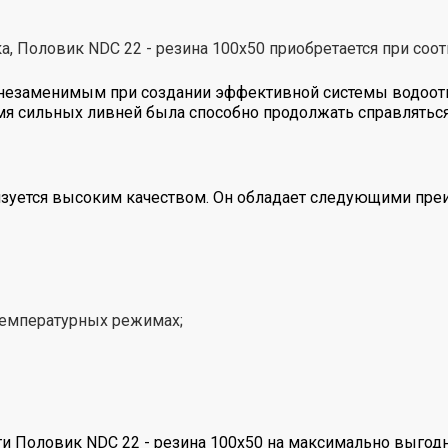
ка, Половик NDC 22 - резина 100х50 приобретается при соо
я незаменимым при создании эффективной системы водоотв
мя сильных ливней была способно продолжать справляться
ризуется высоким качеством. Он обладает следующими пр
температурных режимах;
 Половик NDC 22 - резина 100х50 на максимально выгодн