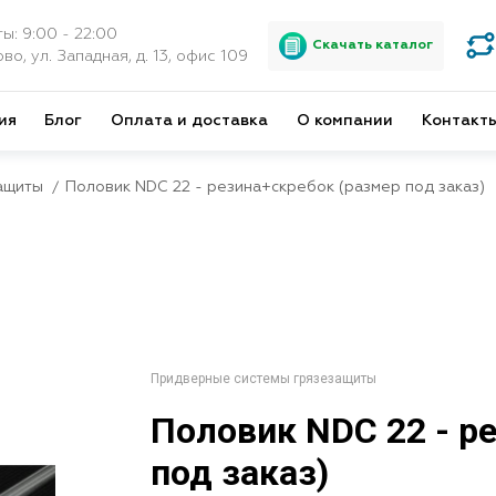
ы: 9:00 - 22:00
Скачать каталог
во, ул. Западная, д. 13, офис 109
ия
Блог
Оплата и доставка
О компании
Контакт
ащиты
Половик NDC 22 - резина+скребок (размер под заказ)
Придверные системы грязезащиты
Половик NDC 22 - р
под заказ)