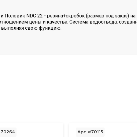
 Половик NDC 22 - резина+скребок (размер под заказ) н
отношением цены и качества. Система водоотвода, создан
ко выполняя свою функцию.
#70264
Арт. #70115