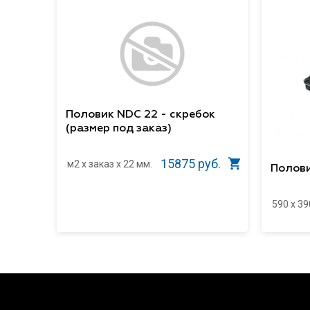
Половик NDC 22 - скребок
(размер под заказ)
15875 руб.
м2 x заказ x 22 мм.
Полови
590 x 39