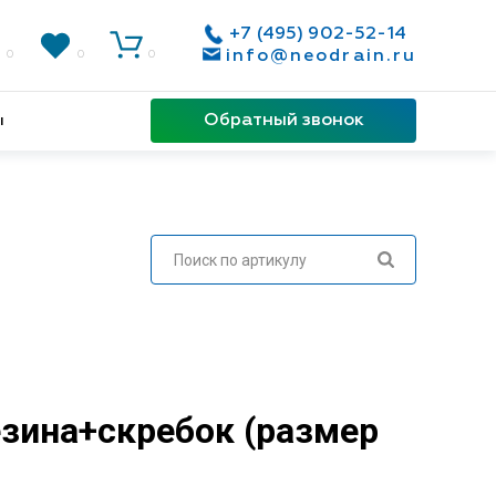
+7 (495) 902-52-14
info@neodrain.ru
0
0
0
Обратный звонок
ы
езина+скребок (размер