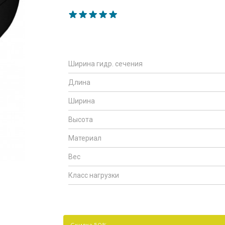
Ширина гидр. сечения
Длина
Ширина
Высота
Материал
Вес
Класс нагрузки