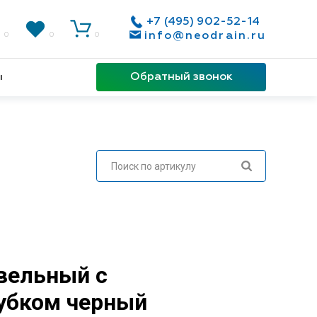
+7 (495) 902-52-14
info@neodrain.ru
0
0
0
Обратный звонок
ы
вельный с
убком черный