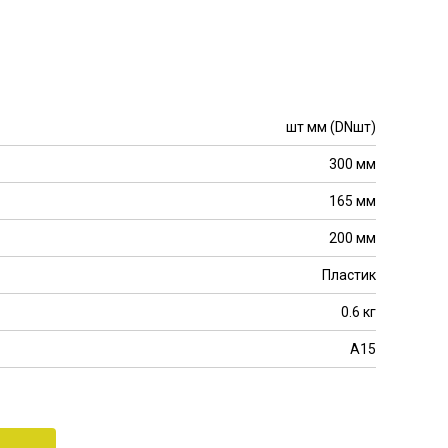
шт мм (DNшт)
300 мм
165 мм
200 мм
Пластик
0.6 кг
A15