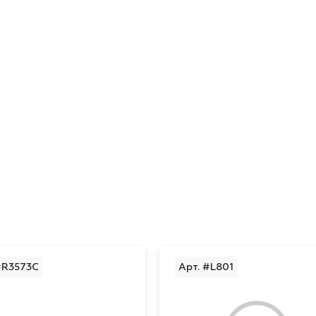
#R3573C
Арт. #L801