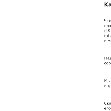
Ка
Что
поз
(49
inf
и м
Наш
соо
Мы
инд
Ска
его