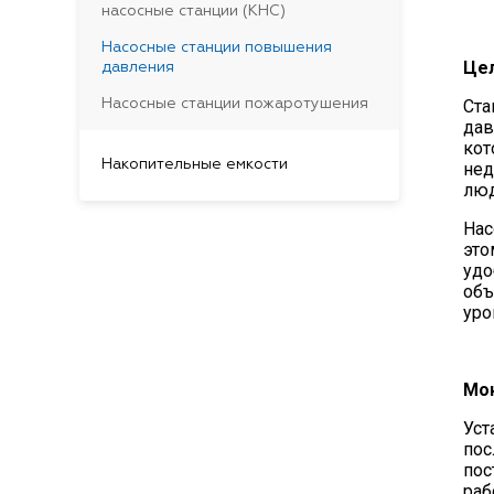
насосные станции (КНС)
Насосные станции повышения
Цел
давления
Насосные станции пожаротушения
Ста
дав
кот
Накопительные емкости
нед
люд
Нас
это
удо
объ
уро
Мон
Уст
пос
пос
раб