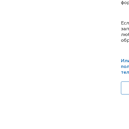
фор
Есл
зап
люб
обр
Или
пол
тел