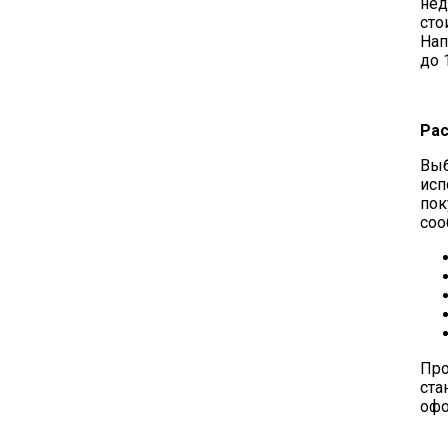
нед
сто
Нап
до 
Рас
Выб
исп
пок
соо
Про
ста
офо