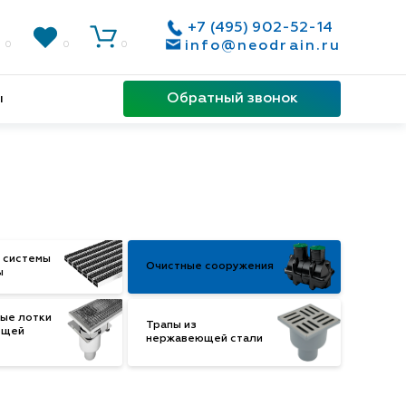
+7 (495) 902-52-14
info@neodrain.ru
0
0
0
Обратный звонок
ы
 системы
Очистные сооружения
ы
ые лотки
Трапы из
ющей
нержавеющей стали