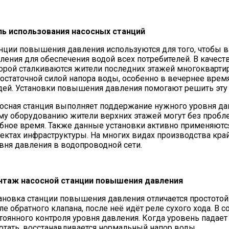
ь использования насосных станций
нции повышения давления используются для того, чтобы 
ления для обеспечения водой всех потребителей. В качест
орой сталкиваются жители последних этажей многокварт
остаточной силой напора воды, особенно в вечернее врем
ей. Установки повышения давления помогают решить эту
осная станция выполняет поддержание нужного уровня да
му оборудованию жители верхних этажей могут без пробл
бное время. Также данные установки активно применяют
ектах инфраструктуры. На многих видах производства кра
вня давления в водопроводной сети.
таж насосной станции повышения давления
ановка станции повышения давления отличается простотой
ле обратного клапана, после неё идёт реле сухого хода. В
тоянного контроля уровня давления. Когда уровень падает
отать, восстанавливается нормальный напор воды.