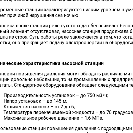
ременные станции характеризуются низким уровнем шума. 
нет причиной нарушения сна ночью.
ановка после станции реле сухого хода обеспечивает безо
ный элемент отсутствовал, насосная станция продолжала 
ла из строя. Суть работы реле заключается в том, что ког
етки, оно прекращает подачу электроэнергии на оборудова
нические характеристики насосной станции
ановки повышения давления могут обладать различными п
нции довольно небольшие, то на промышленных предприя
егаты. Стандартное оборудование обладает следующими т
Производительность установок – до 750 м3/ч;
Напор установок – до 145 м;
Количество насосов – от 2 до 6;
Температура перекачиваемой жидкости – до 70 градусов 
Максимальное рабочее давление – 1,6 МПа.
ользование станции повышения давления с подходящими