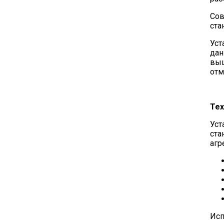
Сов
ста
Уст
дан
выш
отм
Тех
Уст
ста
агр
Исп