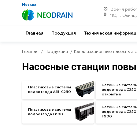
Москва
Время работ
МО, г. Одинцо
Главная
Продукция
Техническая информац
Главная
Продукция
Канализационные насосные с
Насосные станции повы
Бетонные систем
Пластиковые системы
водоотвода С250
водоотвода A15-C250
открытые
Бетонные систем
Пластиковые системы
водоотвода С250
водоотвода E600
F900