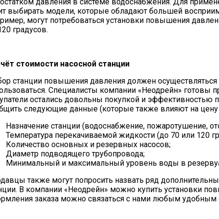
остатком давления в системе водоснабжения. Для приме
ит выбирать модели, которые обладают большей восприи
ример, могут потребоваться установки повышения давлени
120 градусов.
чёт стоимости насосной станции
ор станции повышения давления должен осуществляться в 
ользоваться. Специалисты компании «Неодрейн» готовы п
упатели остались довольны покупкой и эффективностью п
бщить следующие данные (которые также влияют на цену 
Назначение станции (водоснабжение, пожаротушение, о
Температура перекачиваемой жидкости (до 70 или 120 гр
Количество основных и резервных насосов;
Диаметр подводящего трубопровода;
Минимальный и максимальный уровень воды в резервуаре
давцы также могут попросить назвать ряд дополнительных
нции. В компании «Неодрейн» можно купить установки п
рмления заказа можно связаться с нами любым удобным 