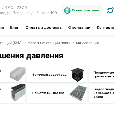
ы: 9:00 - 22:00
Скачать каталог
во, ул. Западная, д. 13, офис 109
ия
Блог
Оплата и доставка
О компании
Контакт
танции (КНС)
Насосные станции повышения давления
шения давления
ы
Придверные
Точечный водоотвод
грязезащит
ы
Водоотводн
-
Решетчатый настил
из нержаве
стали