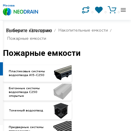
Москва
0
0
0
Выберите категорию
Главная
Продукция
Накопительные емкости
Пожарные емкости
Пожарные емкости
Пластиковые системы
водоотвода A15-C250
Бетонные системы
водоотвода С250
открытые
Точечный водоотвод
Придверные системы