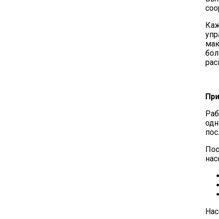
соо
Каж
упр
мак
бол
рас
При
Раб
одн
пос
Пос
нас
Нас