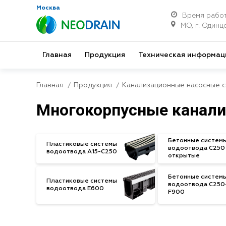
Москва
Время работ
МО, г. Одинцо
Главная
Продукция
Техническая информац
Главная
Продукция
Канализационные насосные с
Многокорпусные канали
Бетонные систем
Пластиковые системы
водоотвода С250
водоотвода A15-C250
открытые
Бетонные систем
Пластиковые системы
водоотвода С250
водоотвода E600
F900