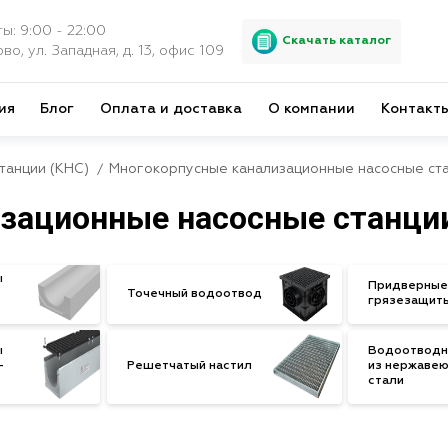
ы: 9:00 - 22:00
Скачать каталог
во, ул. Западная, д. 13, офис 109
ия
Блог
Оплата и доставка
О компании
Контакт
танции (КНС)
Многокорпусные канализационные насосные ста
зационные насосные станции
ы
Придверные
Точечный водоотвод
грязезащит
ы
Водоотводн
-
Решетчатый настил
из нержаве
стали