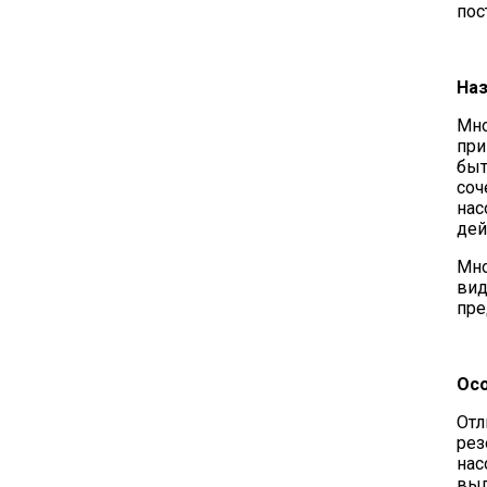
пос
Наз
Мно
при
быт
соч
нас
дей
Мно
вид
пре
Осо
Отл
рез
нас
вып