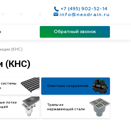
+7 (495) 902-52-14
info@neodrain.ru
0
0
0
Обратный звонок
ы
нции (КНС)
 (КНС)
 системы
Очистные сооружения
ы
ые лотки
Трапы из
ющей
нержавеющей стали