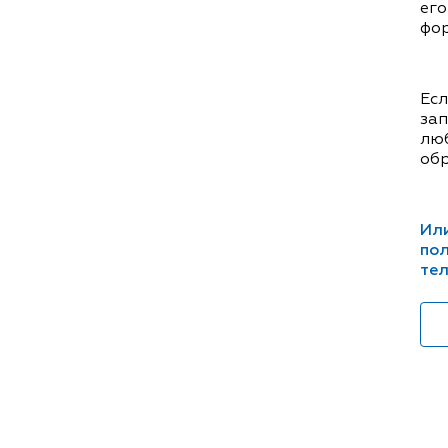
его
фор
Есл
зап
люб
обр
Или
пол
тел