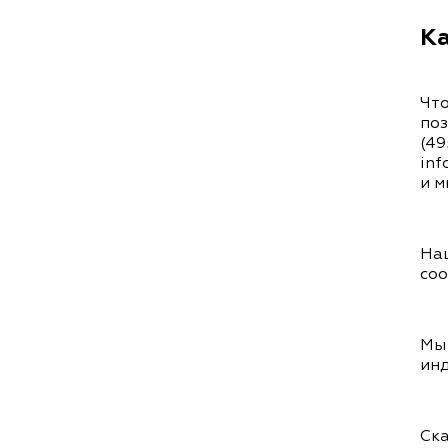
Ка
Что
поз
(49
inf
и м
Наш
соо
Мы
инд
Ска