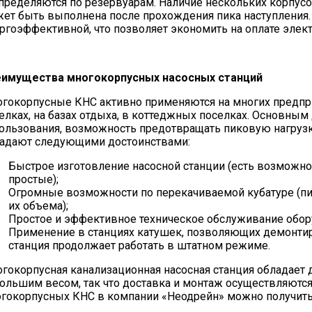
пределяются по резервуарам. Наличие нескольких корпусо
ет быть выполнена после прохождения пика наступления. В
ргоэффективной, что позволяет экономить на оплате элек
имущества многокорпусных насосных станций
гокорпусные КНС активно применяются на многих предпр
елках, на базах отдыха, в коттеджных поселках. Основным
ользования, возможность предотвращать пиковую нагруз
адают следующими достоинствами:
Быстрое изготовление насосной станции (есть возможн
простые);
Огромные возможности по перекачиваемой кубатуре (пик
их объема);
Простое и эффективное техническое обслуживание обор
Применение в станциях катушек, позволяющих демонтир
станция продолжает работать в штатном режиме.
гокорпусная канализационная насосная станция обладает 
ольшим весом, так что доставка и монтаж осуществляются
гокорпусных КНС в компании «Неодрейн» можно получить