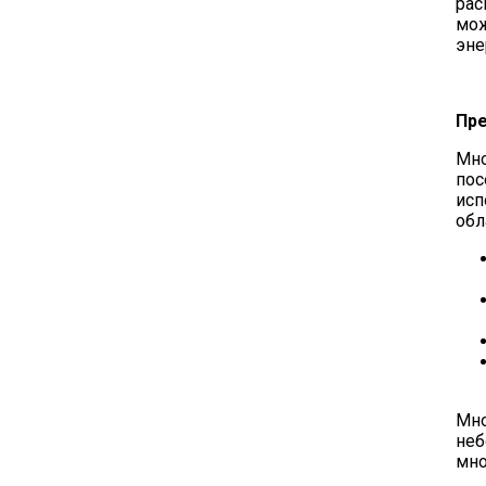
рас
мож
эне
Пре
Мно
пос
исп
обл
Мно
неб
мно