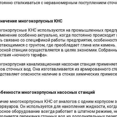
тоянно сталкиваться с неравномерным поступлением сточ
начение многокорпусных КНС
гокорпусные КНС используются на промышленных предпри
менение особенно актуально, когда постоянно происходит
ь связано со спецификой работы предприятия, особеннос
етающимися с грунтом, где преобладает глина или камень
осной станции осуществляется в целях экономии. Собранн
ствия «ночного тарифа».
гокорпусная канализационная насосная станция применяет
ов сточных вод. Она изготавливается из армированного сте
дставляет опасности наличие в стоках химических примес
бенности многокорпусных насосных станций
ичие многокорпусных КНС от аналогов с одним корпусом 
ервуаров. Он используется для накопления жидкости, когда
осное оборудование всегда работает в штатном режиме, 
олняется перекачка сточных вод из дополнительных резе